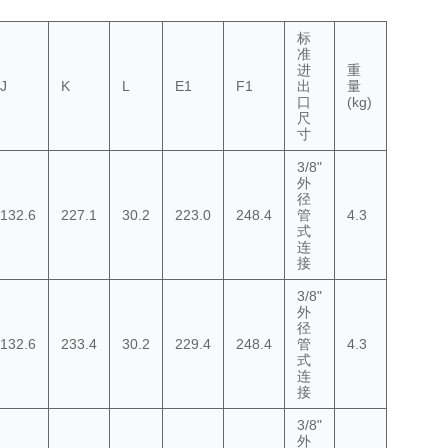
标
准
进
重
J
K
L
E1
F1
出
量
口
(kg)
尺
寸
3/8"
外
径
132.6
227.1
30.2
223.0
248.4
管
4.3
式
连
接
3/8"
外
径
132.6
233.4
30.2
229.4
248.4
管
4.3
式
连
接
3/8"
外