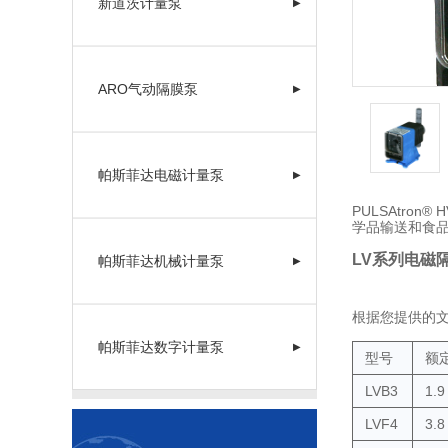
新道茨计量泵
▶
ARO气动隔膜泵
▶
帕斯菲达电磁计量泵
▶
PULSAtro
学品输送和食
LV系列电磁
帕斯菲达机械计量泵
▶
根据您提供的
帕斯菲达数字计量泵
▶
型号
额定
LVB3
1.9
LVF4
3.8