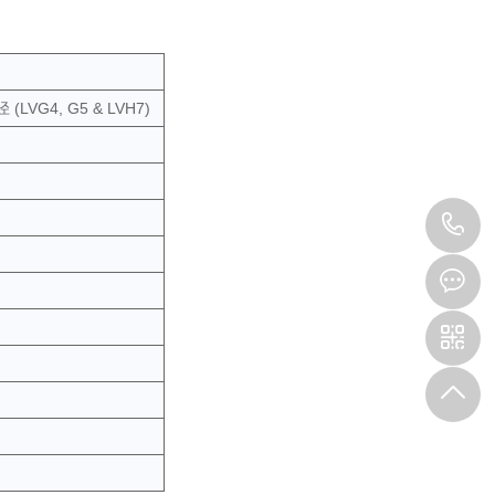
(LVG4, G5 & LVH7)
1