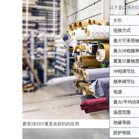
以下是LV系列
参数
连接方式
最大可承受
最大冲程频
重复计量精
冲程调节比
频率调节比
电源
最大/平均功
温度范围
绝缘等级
赛高SEO计量泵在纺织的应用
防护等级