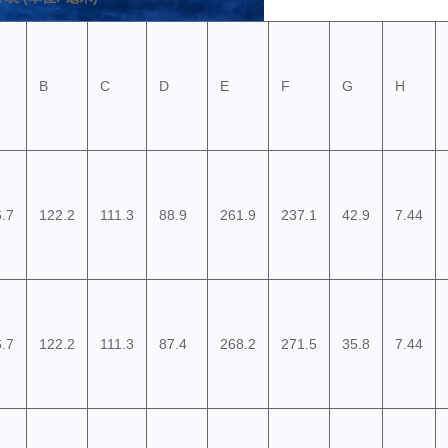
B
C
D
E
F
G
H
.7
122.2
111.3
88.9
261.9
237.1
42.9
7.44
.7
122.2
111.3
87.4
268.2
271.5
35.8
7.44