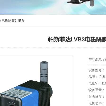
系列电磁隔膜计量泵
帕斯菲达LVB3电磁隔
产品名称：
设备型号： 
品牌：
电压V： 11
设备重量：
泵头材质： 可选
电机功率： 最