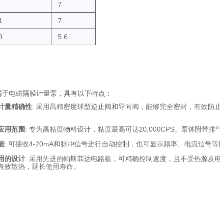
7
1
7
9
5.6
属于电磁隔膜计量泵，具有以下特点：
计量精确性
: 采用高精密度球型逆止阀和导向阀，能够完全密封，有效防
。
应用范围
: 专为高粘度物料设计，粘度最高可达20,000CPS。泵体附带
能
: 可接收4-20mA和脉冲信号进行自动控制，也可显示频率、电流信
用的设计
: 采用先进的帕斯菲达电路板，可精确控制速度，且不受热源及
有效散热，延长使用寿命。