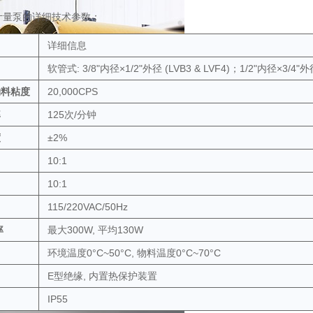
计量泵的详细技术参数：
详细信息
软管式: 3/8"内径×1/2"外径 (LVB3 & LVF4)；1/2"内径×3/4"外径 
物料粘度
20,000CPS
率
125次/分钟
度
±2%
10:1
10:1
115/220VAC/50Hz
率
最大300W, 平均130W
环境温度0°C~50°C, 物料温度0°C~70°C
E型绝缘, 内置热保护装置
IP55