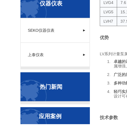
仪器仪表
LVG4
7.6
LVG5
15.
LVH7
37.
SEKO仪器仪表
▶
优势
LV系列计量泵
上泰仪表
▶
卓越的
属增强
广泛的
多种功
热门新闻
轻巧实
设计可
应用案例
技术参数