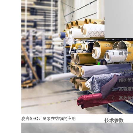
DM4型计量泵
耐用性
精确计
安全防
维护简
高强度
高效传
赛高SEO计量泵在纺织的应用
技术参数