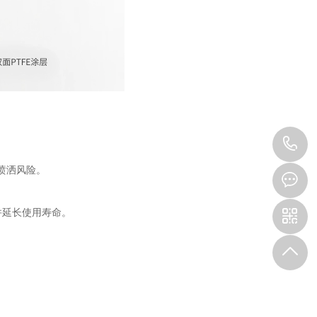
。
1
喷洒风险。
并延长使用寿命。