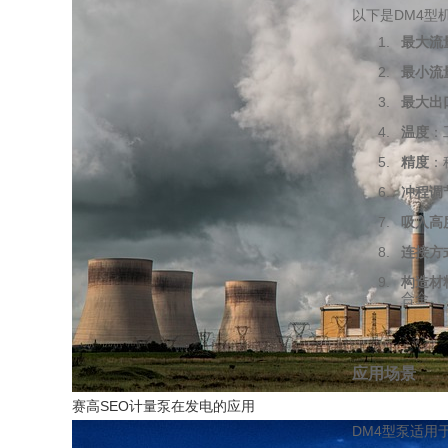
以下是DM4型
最大流
最小流
最大出
温度
：
精度
：
冲程调
吸入高
连接方
构造材
合金。
应用场景
赛高SEO计量泵在发电的应用
DM4型泵适用