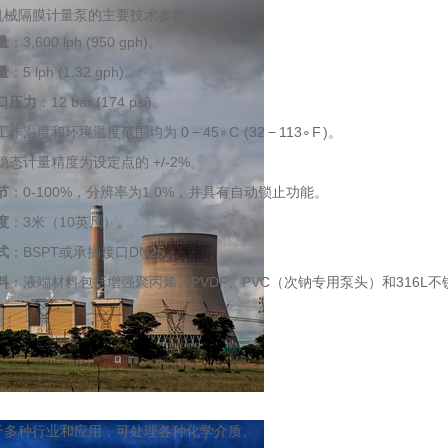
机械隔膜计量泵的主要技术参数。
量
：3,600 lph (950 gph)。
量
：5 lph (1.32 gph)。
口压力
：12 bar (174 psi)。
工作温度和环境温度范围均为
0
−
4
5
∘
C
(
32
−
11
3
∘
F
)。
稳态计量精度为设定点的 +/-2%。
节
：0-100%，分辨率为1.0%，并具有自动锁止功能。
度
：3米（10英尺）。
式
：BSPT或承插接口DN25。
料
：液端材料包括增强聚丙烯、PVDF、PVC（次钠专用泵头）和316L
于多种行业和应用，可处理各种化学介质。