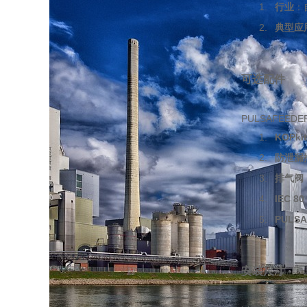
行业
：
典型应
可选配件
PULSAFE
KOPki
防泄漏
排气阀
IEC 
PULS
安装尺寸