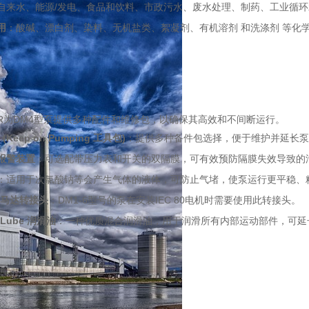
自来水、能源/发电、食品和饮料、市政污水、废水处理、制药、工业循环
用
：酸碱、漂白剂、染料、无机盐类、絮凝剂、有机溶剂 和洗涤剂 等化
EDER为DM4型泵提供多种配件和维修包，以确保其高效和不间断运行。
t (Keep on Pumping 工具包)
：提供多种备件包选择，便于维护并延长泵
报警装置
：可选配带压力表和开关的双隔膜，可有效预防隔膜失效导致的
：适用于次氯酸钠等会产生气体的液体，可防止气堵，使泵运行更平稳、
80 马达转接头
：DM1-6型号的泵在安装IEC 80电机时需要使用此转接头。
ALube 润滑油
：一种优质混合润滑油，用于润滑所有内部运动部件，可延