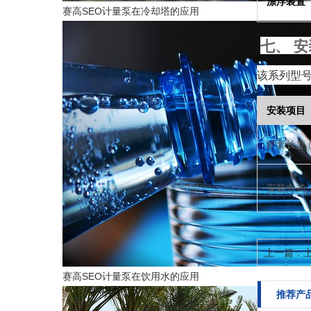
漂浮装置
赛高SEO计量泵在冷却塔的应用
七、 
该系列型
安装项目
护套长度 (
安装方式
上一篇：
上
赛高SEO计量泵在饮用水的应用
推荐产