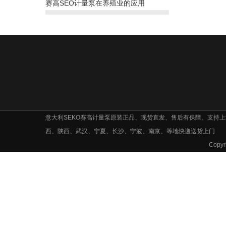
赛高SEO计量泵在养殖业的应用
意大利SEKO赛高计量泵原装正品、现货直发、售后有保障。支持
西、陕西、武汉、宁夏、长沙、宁波、南京、等地快递送货上门
Cop