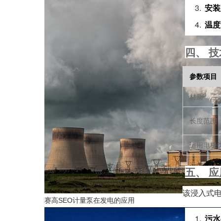
安装
温度
四、 
参数项目
材质
长度范围
适用电极
五、 
该浸入式
赛高SEO计量泵在发电的应用
污水