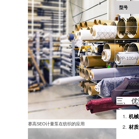
型号
PP-100A
PP-200A
PP-300A
PP-100A
PP-100A
8-PP-050
三、 
机械
赛高SEO计量泵在纺织的应用
材质