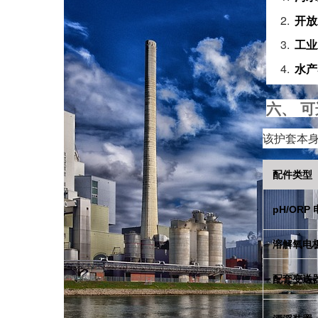
开放
工业
水产
六、 
该护套本
配件类型
pH/ORP
溶解氧电
配套变送