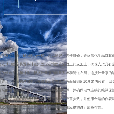
安装位置，确保地面平稳、通风良好、方便维修，并远离化学品或其
其他固定装置将计量泵固定在地面或墙面上的支架上，确保支架具有
管道尺寸和材质，根据计量泵的流量要求和管道布局，连接计量泵的进
上安装底阀过滤器，并将其放置在距离液面底部5-10厘米的位置，以
的电气规格和要求，正确接线并连接电源，并确保电气连接的绝缘保护
明书提供的调试步骤，逐步进行调试和设置参数，并使用合适的仪表对
过程中发现异常情况，及时排查并采取相应措施进行故障排除。