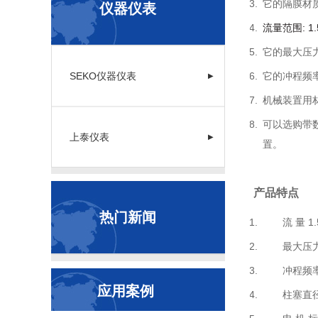
它的隔膜材
仪器仪表
流量范围
: 1
它的最大压力
SEKO仪器仪表
它的冲程频
▶
机械装置用
可以选购带
上泰仪表
▶
置。
产品特点
热门新闻
流 量 1.5
最大压力 2
冲程频率 58
应用案例
柱塞直径 6