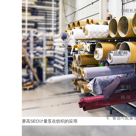
电 机 标准功率
冲程长度 
介质最高温度 
可选配变频
产品配件
泵 头
柱 塞
密 封
阀 球
球 座
备选
可配备
赛高SEO计量泵在纺织的应用