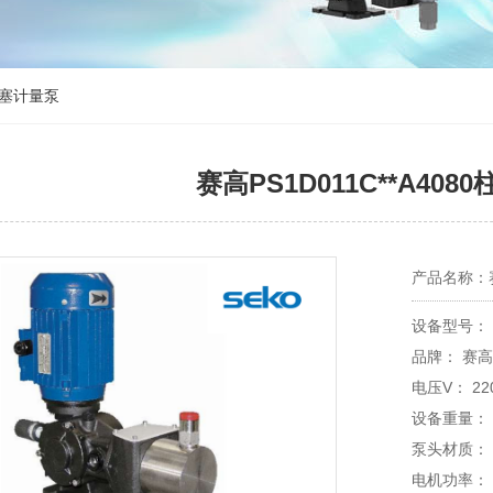
1柱塞计量泵
赛高PS1D011C**A40
产品名称：赛
设备型号： P
品牌：
电压V： 220
设备重量： 
泵头材质： 
电机功率： G