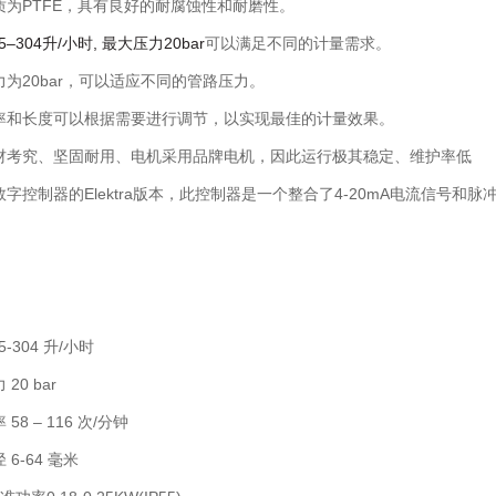
质为PTFE，具有良好的耐腐蚀性和耐磨性。
.5–304
升
/
小时
,
最大压力
20bar
可以满足不同的计量需求。
为20bar，可以适应不同的管路压力。
率和长度可以根据需要进行调节，以实现最佳的计量效果。
材考究、坚固耐用、电机采用品牌电机，因此运行极其稳定、维护率低
数字控制器的
Elektra
版本，此控制器是一个整合了
4-20mA
电流信号和脉
-304 升/小时
0 bar
 – 116 次/分钟
-64 毫米