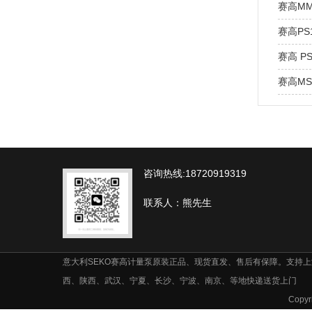
赛高MM
赛高PS1
赛高 P
赛高MS
咨询热线:18720919319
联系人：熊先生
意大利SEKO赛高计量泵原装正品、现货直发、售后有保障。支持
西、陕西、武汉、宁夏、长沙、宁波、南京、等地快递送货上门
Cop