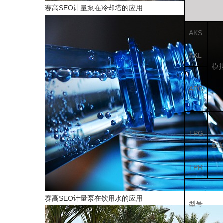
赛高SEO计量泵在冷却塔的应用
AKS
AKL
模
APG
TPG
数
TPR
赛高SEO计量泵在饮用水的应用
型号