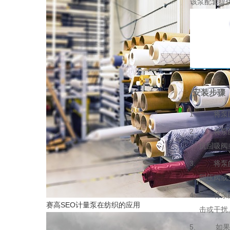
该泵配套提
安装步骤
将泵固定
将泵的进
抗回吸阀
将泵的出
回压阀或
将泵的电
赛高SEO计量泵在纺织的应用
击或干扰
如果需要