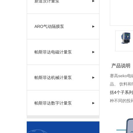
新道茨计量泵
▶
ARO气动隔膜泵
▶
帕斯菲达电磁计量泵
▶
产品说明
赛高seko
帕斯菲达机械计量泵
▶
品、 饮料
括
4
个子系
种不同的投
帕斯菲达数字计量泵
▶