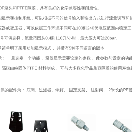
F泵头和PTFE隔膜，具有良好的化学兼容性和耐磨性。
示和控制系统，可以根据不同的信号输入和输出方式进行流量调节和
或变压器，可以依据工作环境不同可在100到240伏电压范围内稳定工
供选择，流量范围从0.4到110升/小时，最大压力可达20bar。
单明了采用功能显示模式， 并带有5种不同语言的版本
 一旦选定一个功能， 泵仅显示需要设定的参数， 此参数与设定的功
膜由纯固体PTFE 材料制成， 可与大多数化学品兼容隔膜的使用寿命
配件为： 底阀、过滤器、螺钉、 固定支架、 注射阀、 2米长的PE管(排