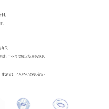
控制。
作。
能有关
超过5年不再需要定期更换隔膜
液管)、4米PVC管(吸液管)