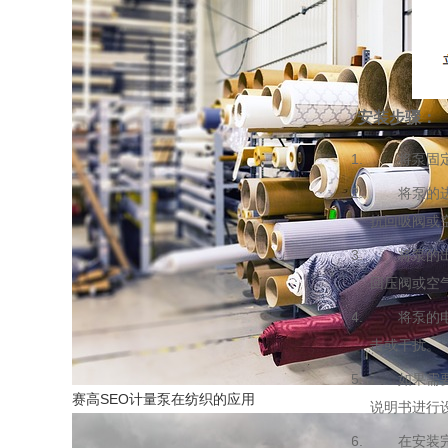
安装步骤：
将泵固定在
将泵的进液
抗回吸阀或
将泵的出液
回压阀或空
将泵的电源
击或干扰。
如果需要远
赛高SEO计量泵在纺织的应用
说明书进行
在安装完成