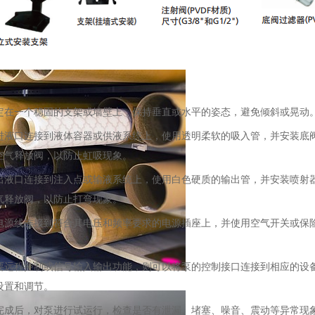
一个稳固的支架或墙壁上，保持垂直或水平的姿态，避免倾斜或晃动
口连接到液体容器或供液系统上，使用透明柔软的吸入管，并安装底阀
空气释放阀，以防止虹吸现象。
口连接到注入点或输液系统上，使用白色硬质的输出管，并安装喷射器
气释放阀，以防止打弯现象。
线连接到符合其电压和频率要求的电源插座上，并使用空气开关或保险
程控制或信号输入输出功能，则可以将泵的控制接口连接到相应的设备或
设置和调节。
后，对泵进行试运行，检查是否有泄漏、堵塞、噪音、震动等异常现象