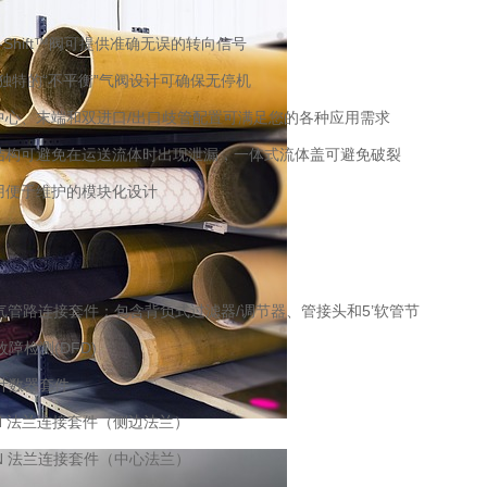
mul-Shift™阀可提供准确无误的转向信号
RO 独特的“不平衡”气阀设计可确保无停机
 中心、末端和双进口/出口歧管配置可满足您的各种应用需求
螺栓结构可避免在运送流体时出现泄漏，一体式流体盖可避免破裂
采用便于维护的模块化设计
1 空气管路连接套件：包含背负式过滤器/调节器、管接头和5’软管节
膜故障检测(DFD)
环计数器套件
15N 法兰连接套件（侧边法兰）
15N 法兰连接套件（中心法兰）