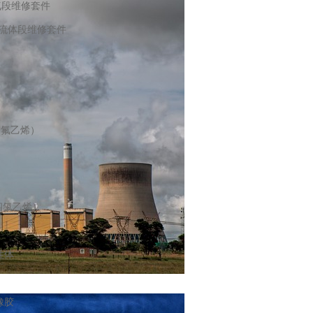
空气段维修套件
XX 流体段维修套件
偏氟乙烯）
四氟乙烯）
性体
橡胶