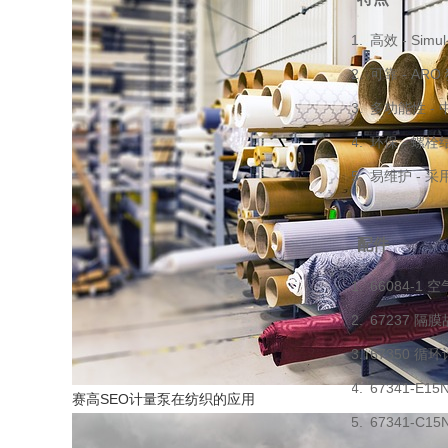
高效 - Si
可靠 - A
多功能性 -
环保 - 
易维护 - 
配件
66084-
67237 隔
67350 循
67341-E
赛高SEO计量泵在纺织的应用
67341-C