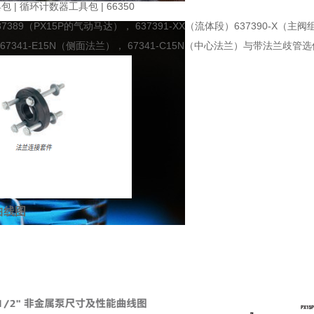
具包
|
循环计数器工具包
| 66350
37389
（
PX15P
的气动马达），
637391-XX
（流体段）
637390-X
（主阀
 67341-E15N
（侧面法兰），
67341-C15N
（中心法兰）与带法兰歧管选
曲线图