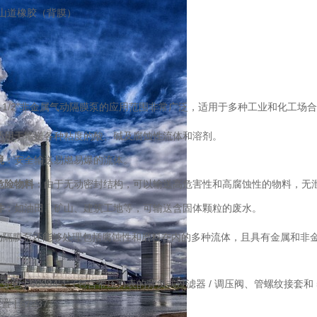
/山道橡胶（背膜）
1-1/2"非金属气动隔膜泵的应用范围非常广泛，适用于多种工业和化工
适用于输送各种粘度的酸、碱及腐蚀性流体和溶剂。
境
：安全输送易燃易爆的流体。
危险物料
：由于无动密封结构，可以输送高危害性和高腐蚀性的物料，无
件
：如油田、矿山、建筑工地等，可输送含固体颗粒的废水。
气动隔膜泵还能够处理包括腐蚀性和磨料在内的多种流体，且具有金属和非
服务包
| 66084-1
（包含带压力表的背负式过滤器
/
调压阀、管螺纹接套和
装置
| 67237