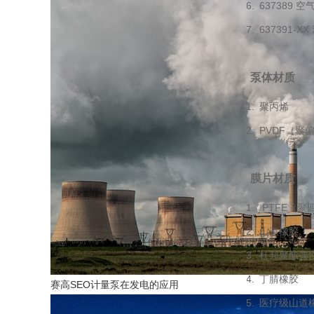
637389 
637391-
泵体材质
聚丙烯
PVDF（聚
膜片材质
PTFE（聚
山道橡胶
杜邦聚酯弹
丁腈橡胶
赛高SEO计量泵在发电的应用
医疗级山道