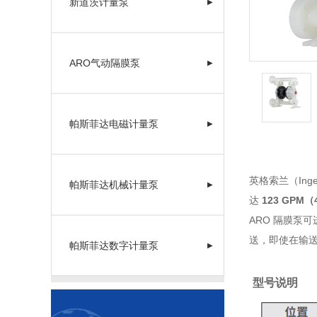
新道茨计量泵
▶
ARO气动隔膜泵
▶
帕斯菲达电磁计量泵
▶
英格索兰（Inger
帕斯菲达机械计量泵
▶
达
123 GPM（
ARO 隔膜泵
送，即使在输送较
帕斯菲达数字计量泵
▶
型号说明