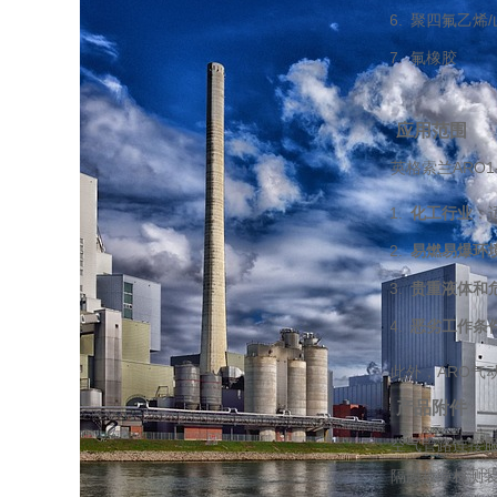
聚四氟乙烯
氟橡胶
应用范围
英格索兰ARO
化工行业
：
易燃易爆环
贵重液体和
恶劣工作条
此外，ARO
产品附件
空气管路连接
隔膜故障检测