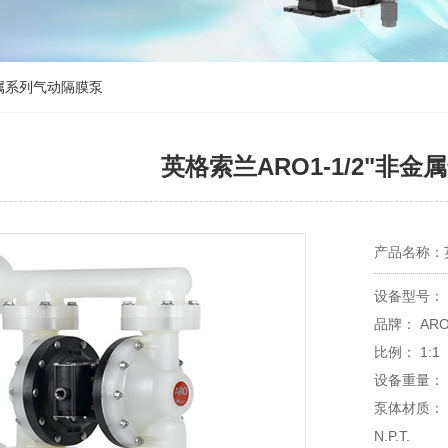
金属系列气动隔膜泵
英格索兰ARO1-1/2"非
产品名称：英
设备型号： P
品牌：
比例： 1:1
设备重量： 
泵体材质： 
N.P.T.