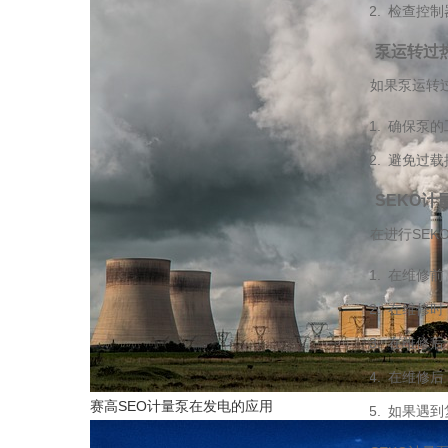
检查控制
泵运转过
如果泵运转
确保泵的
避免过载
SEKO
在进行SE
在维修前
在维修时
在维修后
在维修后
赛高SEO计量泵在发电的应用
如果遇到