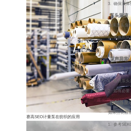
确保液体
泵头漏液
如果泵头漏
更换损坏
检查并紧
泵声异常
如果泵声异
检查泵头
如有必要
控制器显
如果控制器
赛高SEO计量泵在纺织的应用
参考SE