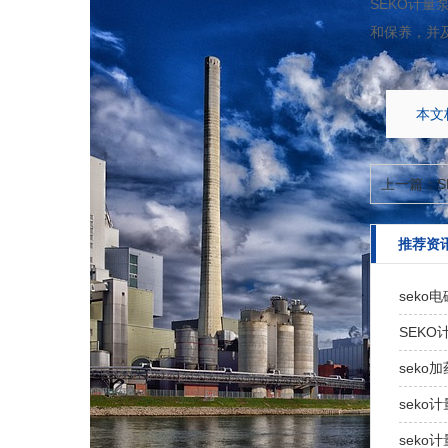
SEKO计
和保养，并
本文标
上一篇：
推荐资
seko
SEK
sek
sek
seko