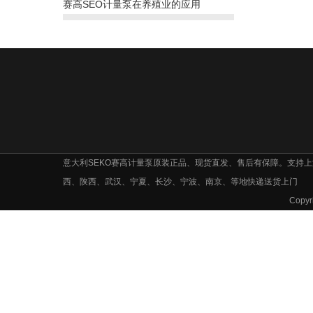
赛高SEO计量泵在养殖业的应用
意大利SEKO赛高计量泵原装正品、现货直发、售后有保障。支持
西、陕西、武汉、宁夏、长沙、宁波、南京、等地快递送货上门
Cop