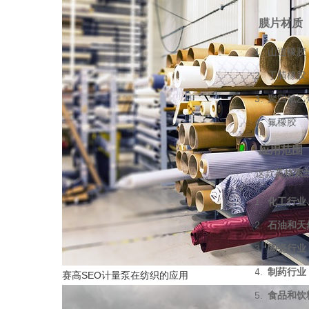
膜片材质
山道橡胶
丁腈橡胶
聚四氟乙
氟橡胶
应用范围
这款
英格索兰
化工行业
石油和天
陶瓷行业
制药行业
赛高SEO计量泵在纺织的应用
食品和饮