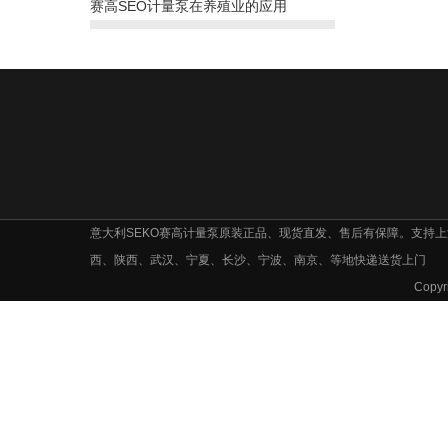
赛高SEO计量泵在养殖业的应用
意大利SEKO赛高计量泵原装正品、现货直发、售后有保障。支持
西、陕西、武汉、宁夏、长沙、宁波、南京、等地快递送货上门
Cop