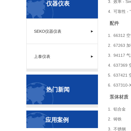
效率 - 
仪器仪表
可靠性 
配件
SEKO仪器仪表
▶
6631
6726
94117
上泰仪表
▶
63736
63742
63731
热门新闻
泵体材质
铝合金
应用案例
铸铁
不锈钢