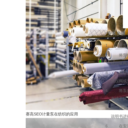
安装步骤
将泵固定
将泵的进
抗回吸阀
将泵的出
回压阀或
将泵的电
击或干扰
如果需要
赛高SEO计量泵在纺织的应用
说明书进
在安装完