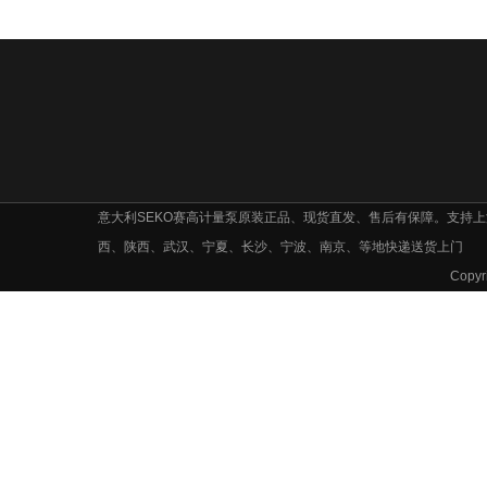
意大利SEKO赛高计量泵原装正品、现货直发、售后有保障。支持
西、陕西、武汉、宁夏、长沙、宁波、南京、等地快递送货上门
Cop