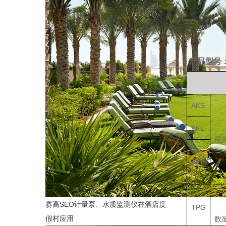
产品型号
AKS
AKL
模
APG
赛高SEO计量泵、水质监测仪在酒店度
TPG
假村应用
数