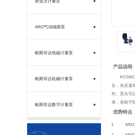
新道茨计量泵
▶
ARO气动隔膜泵
▶
帕斯菲达电磁计量泵
▶
产品说明
KOSMO
帕斯菲达机械计量泵
▶
合，在反渗
件。泵头可
承，有助于
帕斯菲达数字计量泵
▶
优势特点
MM1机
MM1机