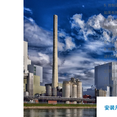
5. 控制
如果有控制
6. 吸入
根据需要，
7. 启动
在一切准备
8. 性能
进行性能测
9. 监测
定期监测泵
10. 操
培训操作人
请注意，以