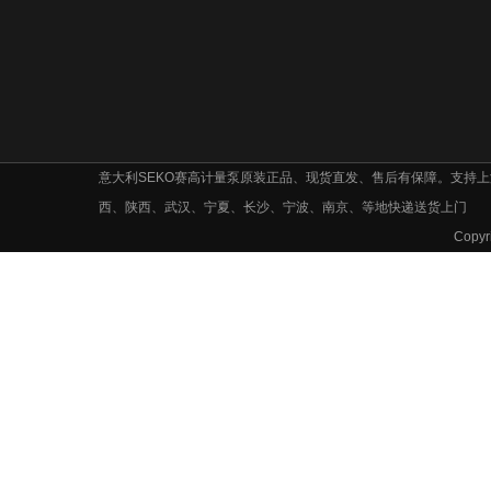
意大利SEKO赛高计量泵原装正品、现货直发、售后有保障。支持
西、陕西、武汉、宁夏、长沙、宁波、南京、等地快递送货上门
Cop