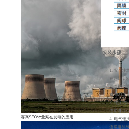
安装步骤
1. 安全注
在开始安装之
2. 泵的位
将MM1泵放
3. 连接进
连接进口和出
赛高SEO计量泵在发电的应用
4. 电气连
连接电源线，