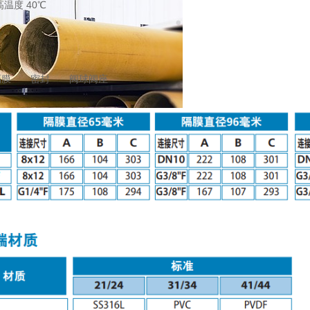
度 40℃
膜 密封 阀球阀座