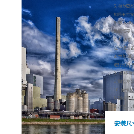
5. 控制器
如果有控制器
6. 吸入和
根据需要，校
7. 启动泵
在一切准备就
8. 性能测
进行性能测试
9. 监测和
定期监测泵的
10. 操作
培训操作人员
请注意，以上