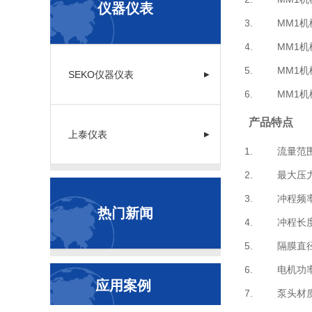
仪器仪表
MM1机械计
MM1机械计
MM1机械
SEKO仪器仪表
▶
MM1机械
产品特点
上泰仪表
▶
流量范围 3
最大压力 1
冲程频率 58
热门新闻
冲程长度 2/
隔膜直径 65
电机功率 0.
应用案例
泵头材质 SS 